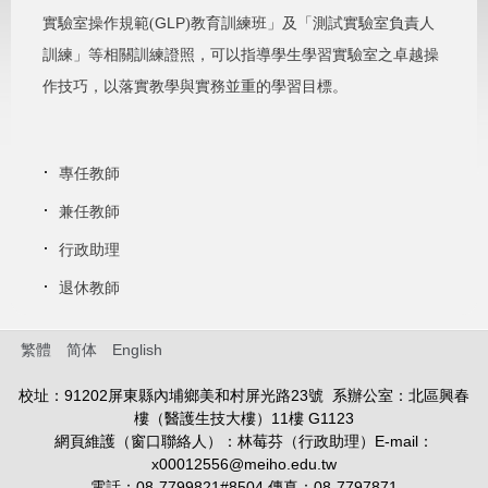
GLP
實驗室操作規範(
)教育訓練班」及「測試實驗室負責人
訓練」等相關訓練證照，可以指導學生學習實驗室之卓越操
作技巧，以落實教學與實務並重的學習目標。
專任教師
兼任教師
行政助理
退休教師
繁體
简体
English
校址：91202屏東縣內埔鄉美和村屏光路23號 系辦公室：北區興春
樓（醫護生技大樓）11樓 G1123
網頁維護（窗口聯絡人）：林莓芬（行政助理）E-mail：
x00012556@meiho.edu.tw
電話：08-7799821#8504 傳真：08-7797871