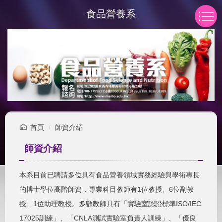
跳
食品營養系
到
主
要
內
容
區
首頁
師資介紹
師資介紹
本系目前已聘請多位具有食品營養領域實務經驗與學術專長
1
6
的博士學位高階師資，專業科目教師有
位教授、
位副教
1
ISO/IEC
授、
位助理教授。多數教師具有「實驗室認證標準
17025
CNLA
訓練」、「
測試實驗室負責人訓練」、「優良