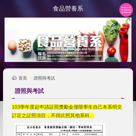
跳
食品營養系
到
主
要
內
容
區
首頁
證照與考試
證照與考試
103學年度起申請証照獎勵金僅限學生自己本系明文
訂定之証照項目，不得比照其他系科。